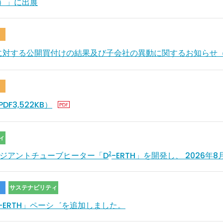
術展）」に出展
対する公開買付けの結果及び子会社の異動に関するお知らせ（PD
F3,522KB）
ィ
ラジアントチューブヒーター「D
-ERTH」を開発し、 2026年
2
サステナビリティ
-ERTH」ペーシ゛を追加しました。