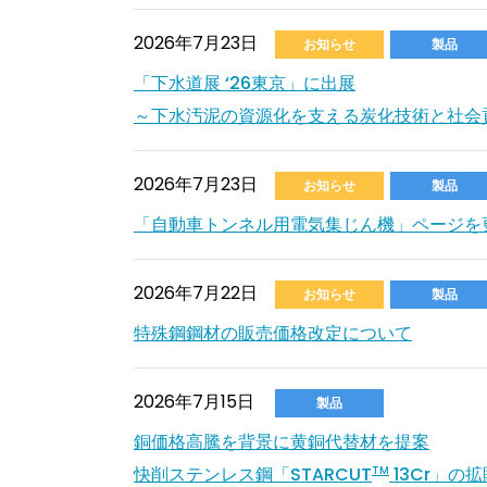
2026年7月23日
お知らせ
製品
「下水道展 ‘26東京」に出展
～下水汚泥の資源化を支える炭化技術と社会
2026年7月23日
お知らせ
製品
「自動車トンネル用電気集じん機」ページを
2026年7月22日
お知らせ
製品
特殊鋼鋼材の販売価格改定について
2026年7月15日
製品
銅価格高騰を背景に黄銅代替材を提案
快削ステンレス鋼「STARCUT
13Cr」の
TM