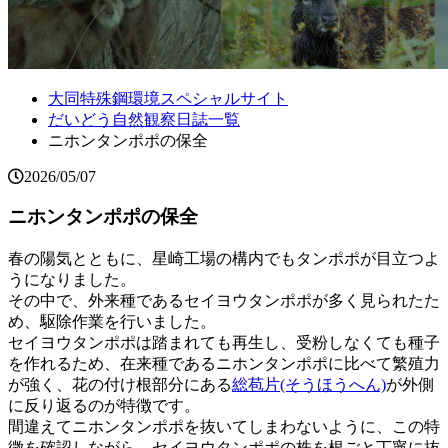
大同特殊鋼環境スペシャルサイト
だいどう自然観察日誌一覧
ニホンタンポポの保全
2026/05/07
ニホンタンポポの保全
春の陽気とともに、星崎工場の構内でもタンポポが目立つよ
うになりました。
その中で、外来種であるセイヨウタンポポが多く見られたた
め、駆除作業を行いました。
セイヨウタンポポは踏まれても再生し、受粉しなくても種子
を作れるため、在来種であるニホンタンポポに比べて繁殖力
が強く、花の付け根部分にある
総苞片(そうほうへん)
が外側
に反り返るのが特徴です。
間違えてニホンタンポポを抜いてしまわないように、この特
徴を確認しながら、セイヨウタンポポの株を根ごと丁寧に抜