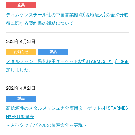
企業
ティムケンスチール社の中国営業拠点(現地法人)の
全持分取
得に関する契約書の締結について
2021年4月21日
お知らせ
製品
メタルメッシュ黒化膜用ターゲット材｢STARMESH®-β1｣を追
加しました。
2021年4月21日
製品
高信頼性のメタルメッシュ黒化膜用ターゲット材｢STARMES
H®-β1｣を発売
～大型タッチパネルの長寿命化を実現～