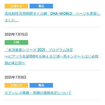
お知らせ
製品
高信頼性汎用熱間ダイス鋼「DHA-WORLD」ページを更新し
ました。
2021年7月15日
CSR
「名演奏家シリーズ 2021」プログラム決定
〜ピアソラ生誕100年を称える三浦一馬キンテートはじめ情
熱の4公演〜
2021年7月9日
お知らせ
製品
ステンレス棒鋼・形鋼の価格改定について