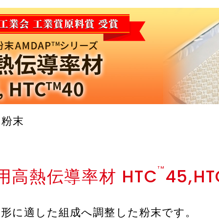
属粉末
用高熱伝導率材 HTC
TM
45,HT
造形に適した組成へ調整した粉末です。