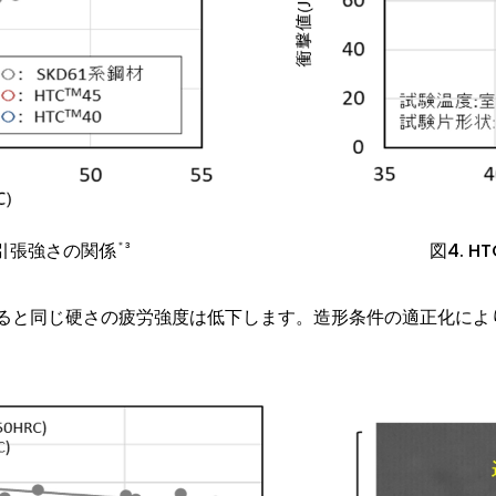
、引張強さの関係
図4. HT
＊3
ると同じ硬さの疲労強度は低下します。造形条件の適正化によ