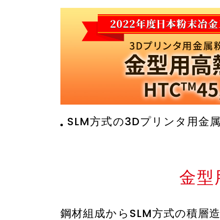
SLM方式の3Dプリンタ用金
金型
鋼材組成からSLM方式の積層