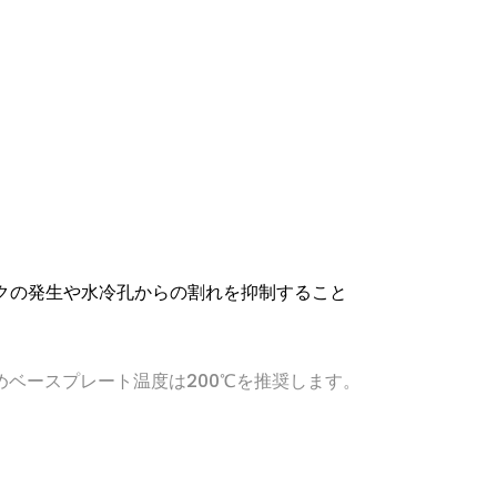
。
クの発生や水冷孔からの割れを抑制すること
ためベースプレート温度は200℃を推奨します。