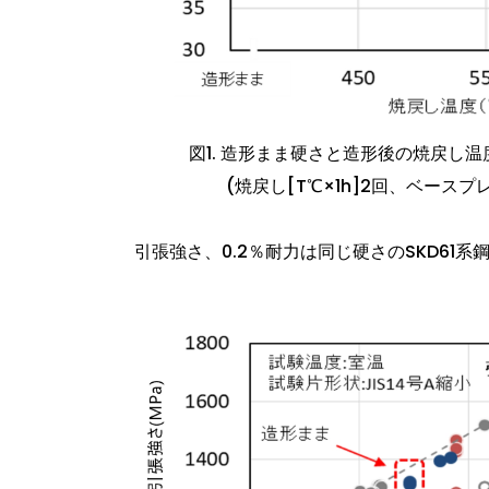
図1. 造形まま硬さと造形後の焼戻し
(焼戻し[T℃×1h]2回、ベースプ
引張強さ、0.2％耐力は同じ硬さのSKD61系