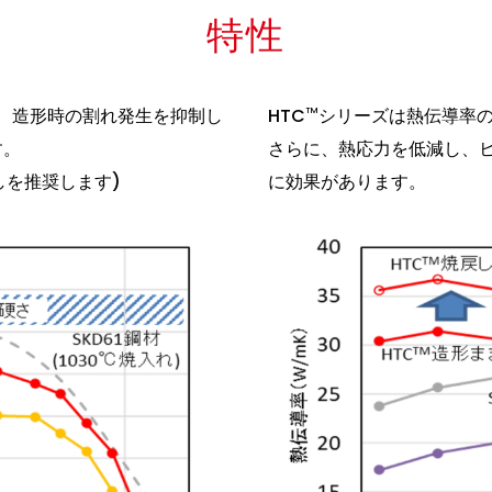
特性
、造形時の割れ発生を抑制し
HTC
シリーズは熱伝導率
TM
す。
さらに、熱応力を低減し、
しを推奨します)
に効果があります。