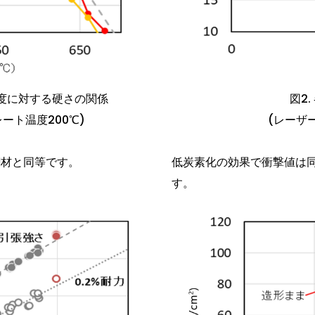
温度に対する硬さの関係
図2
レート温度200℃)
(レーザ
鋼材と同等です。
低炭素化の効果で衝撃値は同
す。