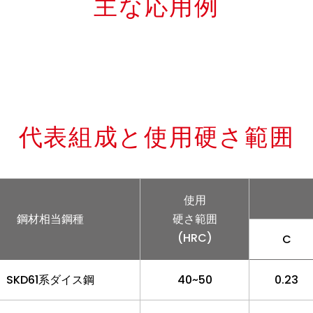
主な応用例
代表組成と使用硬さ範囲
使用
鋼材相当鋼種
硬さ範囲
(HRC)
C
SKD61系ダイス鋼
40~50
0.23