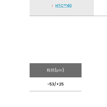
HTC™40
粒径(μｍ)
-53/+25