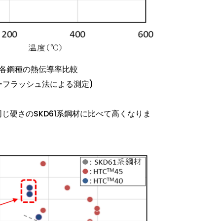
. 各鋼種の熱伝導率比較
ーフラッシュ法による測定)
じ硬さのSKD61系鋼材に比べて高くなりま