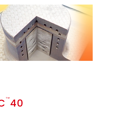
C
TM
40