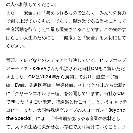
の人へ相談してください。
また、「安全」は「与えられるものではなく、みんなの努力
で創り上げていくもの」であり、製造業である当社にとって
生産活動を行ううえで最も優先されることです。この先のす
ばらしい人生のためにも、「健康」と「安全」を大切にして
ください。
冒頭、テレビなどのメディアで放映している、ヒップホップ
アーティストKREVAさんが出演された当社CMをご覧いただ
きました。CMは2024年から展開しており、航空・宇宙
編、EV編、先進医療編、半導体編、そして昨年末からは新た
に「クリーンエネルギー編」を公開しています。当社がCM
でPRした「すごい未来、特殊鋼と行こう！」というキャッチ
コピー、また、大同特殊鋼グループのスローガン「Beyond
the Special」には、「特殊鋼があらゆる産業の素材とし
て、人々の生活に欠かせない存在であり続けていくこと」ま