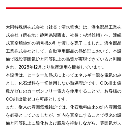
大同特殊鋼株式会社（社長：清水哲也）は、浜名部品工業株
式会社（所在地：静岡県湖西市、社長：杉浦雄輔）へ、連続
式真空焼鈍炉の初号機の引き渡しを完了しました。浜名部品
工業株式会社として、自動車用部品の熱処理において、本設
備で既設雰囲気炉と同等以上の品質が実現できていると判断
され、2025年12月より生産運用を開始しています。
本設備は、ヒーター加熱式によってエネルギー源を電気のみ
とし、化石燃料を一切使用しない熱処理炉です。CO
排出係
2
数がゼロのカーボンフリー電力を使用することで、お客様の
CO
排出量ゼロを可能とします。
2
また、従来の雰囲気焼鈍炉では、化石燃料由来の炉内雰囲気
を必要としていましたが、炉内を真空にすることで従来の設
備と同等以上に酸化および脱炭を抑制しながら、雰囲気ガス