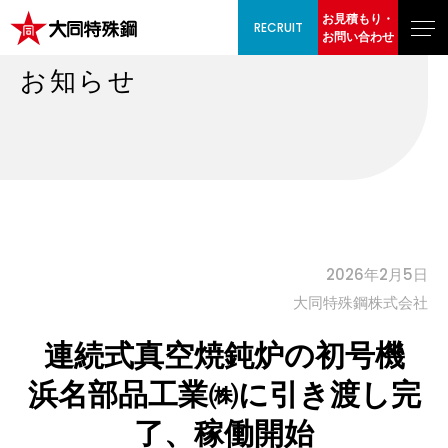
お見積もり・
RECRUIT
お問い合わせ
お知らせ
2026年2月5日
⼤同特殊鋼株式会社
連続式真空焼鈍炉の初号機
浜名部品工業㈱に引き渡し完
了、稼働開始