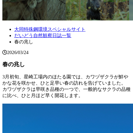
大同特殊鋼環境スペシャルサイト
だいどう自然観察日誌一覧
春の兆し
2026/03/24
春の兆し
3月初旬、星崎工場内のほたる園では、カワヅザクラが鮮や
かな花を咲かせ、ひと足早い春の訪れを告げていました。
カワヅザクラは早咲き品種の一つで、一般的なサクラの品種
に比べ、ひと月ほど早く開花します。