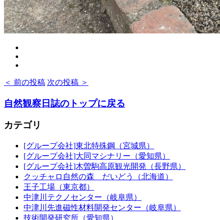
＜ 前の投稿
次の投稿 ＞
自然観察日誌のトップに戻る
カテゴリ
[グループ会社]東北特殊鋼（宮城県）
[グループ会社]大同マシナリー（愛知県）
[グループ会社]木曽駒高原観光開発（長野県）
クッチャロ自然の森 だいどう（北海道）
王子工場（東京都）
中津川テクノセンター（岐阜県）
中津川先進磁性材料開発センター（岐阜県）
技術開発研究所（愛知県）