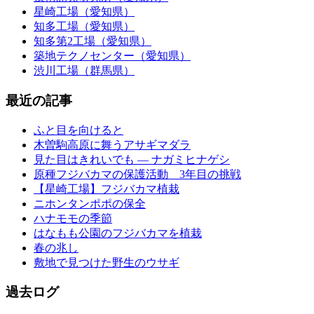
星崎工場（愛知県）
知多工場（愛知県）
知多第2工場（愛知県）
築地テクノセンター（愛知県）
渋川工場（群馬県）
最近の記事
ふと目を向けると
木曽駒高原に舞うアサギマダラ
見た目はきれいでも ― ナガミヒナゲシ
原種フジバカマの保護活動 3年目の挑戦
【星崎工場】フジバカマ植栽
ニホンタンポポの保全
ハナモモの季節
はなもも公園のフジバカマを植栽
春の兆し
敷地で見つけた野生のウサギ
過去ログ