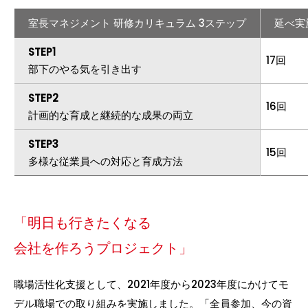
室長マネジメント 研修カリキュラム 3ステップ
延べ実
STEP1
17回
部下のやる気を引き出す
STEP2
16回
計画的な育成と継続的な成果の両立
STEP3
15回
多様な従業員への対応と育成方法
「明日も行きたくなる
会社を作ろうプロジェクト」
職場活性化支援として、2021年度から2023年度にかけてモ
デル職場での取り組みを実施しました。「全員参加、今の資