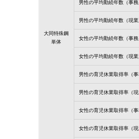
男性の平均勤続年数（事務
男性の平均勤続年数（現業
大同特殊鋼
女性の平均勤続年数（事務
単体
女性の平均勤続年数（現業
男性の育児休業取得率（事
男性の育児休業取得率（現
女性の育児休業取得率（事
女性の育児休業取得率（現