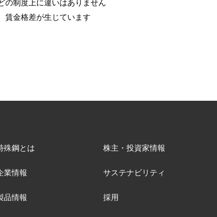
どの制度上に違いはありません
、賃金格差が生じています
特殊鋼とは
株主・投資家情報
企業情報
サステナビリティ
製品情報
採用