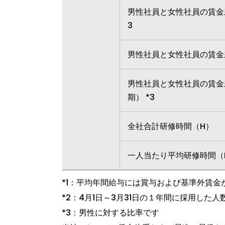
男性社員と女性社員の賃金
3
男性社員と女性社員の賃金差
男性社員と女性社員の賃金
期） *3
全社合計研修時間（H）
一人当たり平均研修時間（
*1：平均年間給与には賞与および基準外賃金
*2：4月1日～3月31日の１年間に採用した
*3：男性に対する比率です