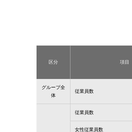
区分
項目
グループ全
従業員数
体
従業員数
女性従業員数