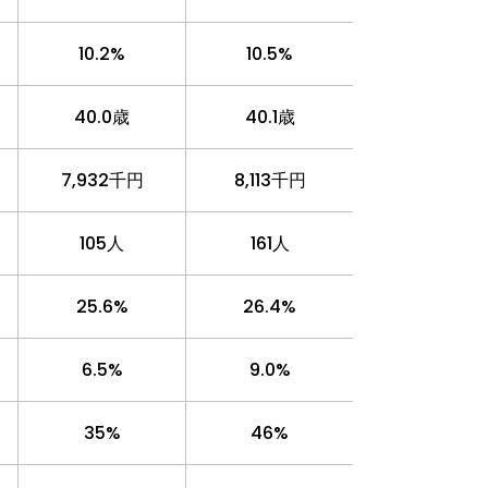
10.2%
10.5%
40.0歳
40.1歳
7,932千円
8,113千円
105人
161人
25.6%
26.4%
6.5%
9.0%
35%
46%