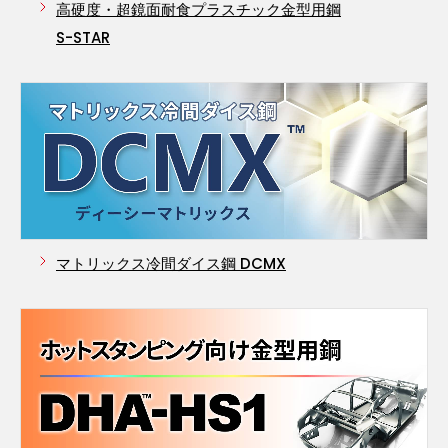
高硬度・超鏡面耐食プラスチック金型用鋼
S-STAR
マトリックス冷間ダイス鋼 DCMX