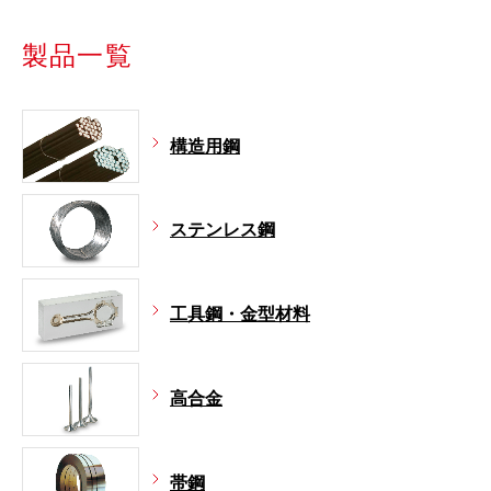
製品一覧
構造用鋼
ステンレス鋼
工具鋼・金型材料
高合金
帯鋼