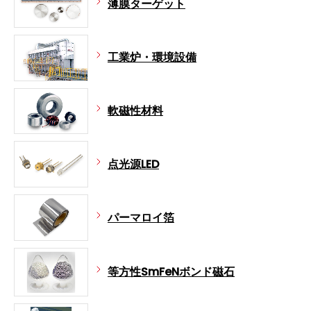
薄膜ターゲット
工業炉・環境設備
軟磁性材料
点光源LED
パーマロイ箔
等方性SmFeNボンド磁石