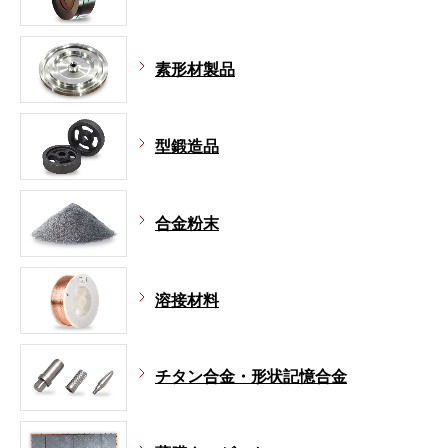
素形材製品
型鍛造品
合金粉末
溶接材料
チタン合金・形状記憶合金