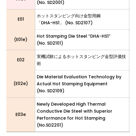
(No. SD2001)
ホットスタンピング向け金型用鋼
E01
「
「DHA-HS1」 (No. SD2107)
Hot Stamping Die Steel “DHA-HS1”
So
(E01e)
(No. SD2101)
(D
実機試験によるホットスタンピング金型評価技
E02
大
術
Die Material Evaluation Technology by
So
(E02e)
Actual Hot Stamping Equipment
(E
(No. SD2109)
Newly Developed High Thermal
Conductive Die Steel with Superior
So
E03e
Performance for Hot Stamping
C
(No.SD2201)