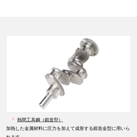
熱間工具鋼（鍛造型）
加熱した金属材料に圧力を加えて成形する鍛造金型に用いら
れます。