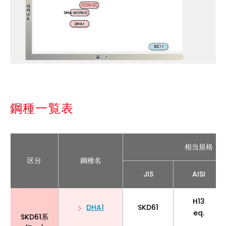
鋼種一覧表
相当規格
区分
鋼種名
JIS
AISI
H13
DHA1
SKD61
eq.
SKD61系