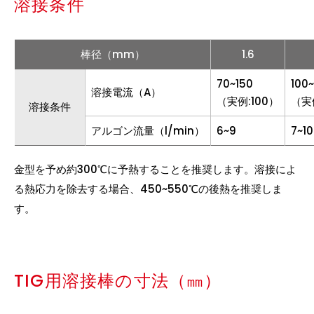
溶接条件
棒径（mm）
1.6
70~150
100
溶接電流（A）
（実例:100）
（実例
溶接条件
アルゴン流量（l/min）
6~9
7~10
金型を予め約300℃に予熱することを推奨します。溶接によ
る熱応力を除去する場合、450~550℃の後熱を推奨しま
す。
TIG用溶接棒の寸法（㎜）