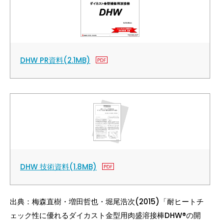
DHW PR資料(2.1MB)
DHW 技術資料(1.8MB)
出典：梅森直樹・増田哲也・堀尾浩次(2015)「耐ヒートチ
ェック性に優れるダイカスト金型用肉盛溶接棒DHW®の開