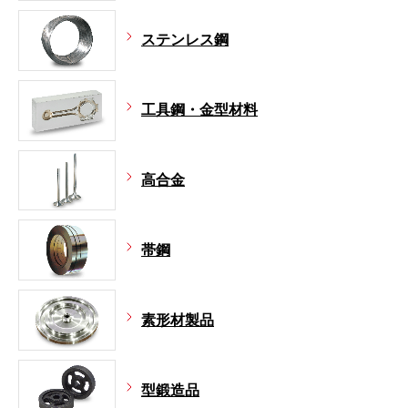
ステンレス鋼
工具鋼・金型材料
高合金
帯鋼
素形材製品
型鍛造品