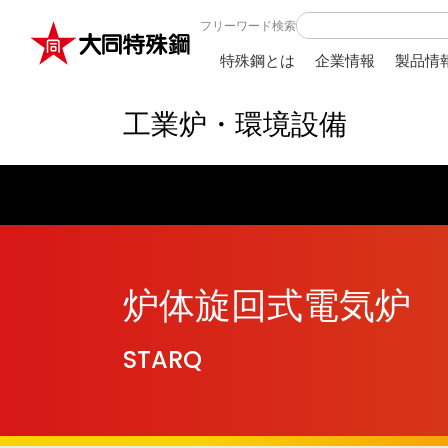
フリーワード検索
溶解
精錬・脱ガス
特殊鋼とは
企業情報
製品情
工業炉・環境設備
電気炉 （ 炉体旋回式 ・ 予熱装置
炉体旋回式電気炉
STARQ
溶解
精錬・脱ガス
炉体旋回式電気炉
制御
STARQ
電気炉 （ 炉体旋回式 ・ 予熱装置
アーク炉最適電力制御装置
ARMS
炉体旋回式電気炉
STARQ