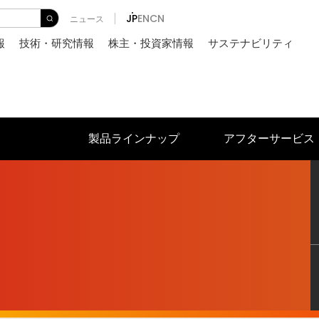
JP
EN
CN
ニュース
排ガス処理
熱処理
報
技術・研究情報
株主・投資家情報
サステナビリティ
付 ）
製品ラインナップ
アフターサービス
スクラップ予熱装置付アーク炉
シ
SPH-markⅡ アーク炉
MS
排ガス処理
熱処理
付 ）
溶け落ち判定システム
E-adjust
スクラップ予熱装置付アーク炉
シ