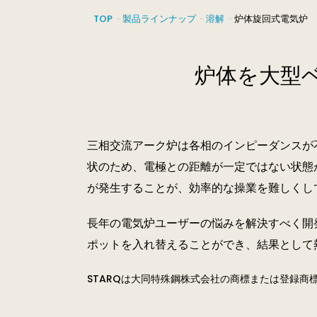
付帯設備
TOP
製品ラインナップ
溶解
炉体旋回式電気炉 S
制御
炉体を大型
電気炉 付帯設備一覧
アーク炉最適電力制御装置
ARMS
三相交流アーク炉は各相のインピーダンスが
状のため、電極との距離が一定ではない状態
付帯設備
が発生することが、効率的な操業を難しくし
長年の電気炉ユーザーの悩みを解決すべく開
電気炉 付帯設備一覧
ポットを入れ替えることができ、結果として
STARQは大同特殊鋼株式会社の商標または登録商