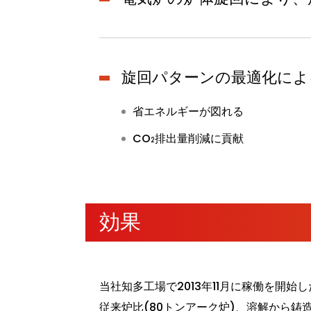
旋回パターンの最適化によ
省エネルギーが図れる
CO
排出量削減に貢献
2
効果
当社知多工場で2013年11月に稼働を開
従来炉比(80トンアーク炉)、溶解から鋳