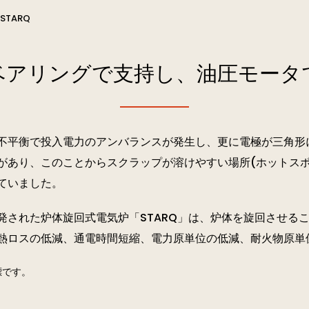
SPH-markⅡ アーク炉
MS
TARQ
ベアリングで支持し、油圧モータ
溶鋼温度計
ITA-X
溶け落ち判定システム
E-adjust
不平衡で投入電力のアンバランスが発生し、更に電極が三角形
があり、このことからスクラップが溶けやすい場所(ホットスポ
ていました。
発された炉体旋回式電気炉「STARQ」は、炉体を旋回させる
溶鋼温度計
ITA-X
熱ロスの低減、通電時間短縮、電力原単位の低減、耐火物原単
標です。