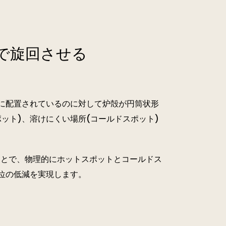
P-DCアーク炉／SSP-DCアーク炉
で旋回させる
に配置されているのに対して炉殻が円筒状形
省エネ・カーボンニュートラル
ット)、溶けにくい場所(コールドスポット)
ことで、物理的にホットスポットとコールドス
位の低減を実現します。
省エネ・カーボンニュートラル