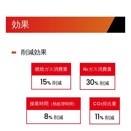
効果
削減効果
燃焼ガス消費量
N
ガス消費量
2
15
30
% 削減
% 削減
操業時間
CO
排出量
（熱処理時間）
2
8
11
% 削減
% 削減