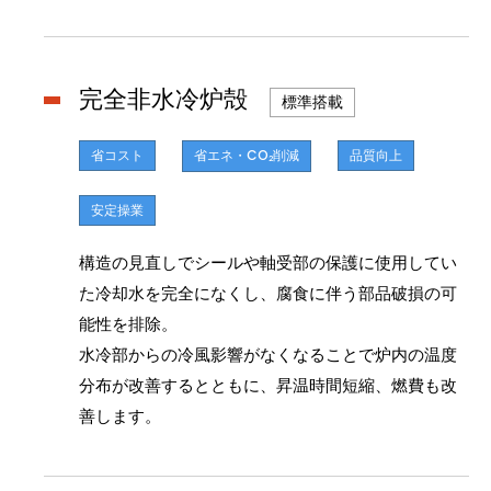
完全非水冷炉殻
標準搭載
省コスト
省エネ・CO
削減
品質向上
2
安定操業
構造の見直しでシールや軸受部の保護に使用してい
た冷却水を完全になくし、腐食に伴う部品破損の可
能性を排除。
水冷部からの冷風影響がなくなることで炉内の温度
分布が改善するとともに、昇温時間短縮、燃費も改
善します。