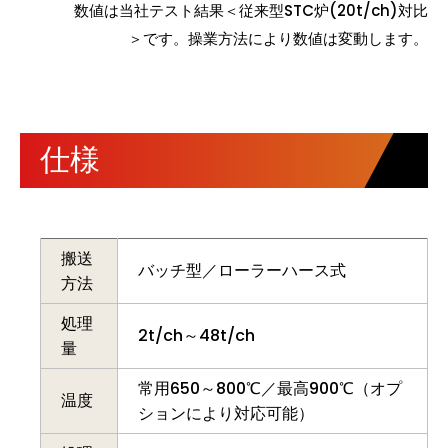
数値は当社テスト結果＜従来型STC炉(20t/ch)対比
＞です。操業方法により数値は変動します。
仕様
搬送
バッチ型／ローラーハース式
方法
処理
2t/ch～48t/ch
量
常用650～800℃／最高900℃（オプ
温度
ションにより対応可能）