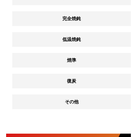
完全焼鈍
低温焼鈍
焼準
復炭
その他