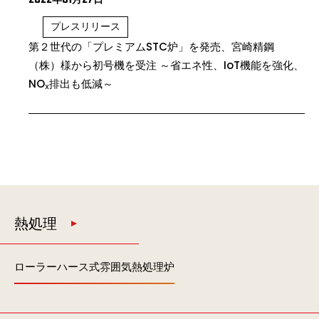
年
月
日
プレスリリース
第２世代の「プレミアムSTC炉」を発売、宮崎精鋼
（株）様から初号機を受注
～省エネ性、IoT機能を強化、
NO
排出も低減～
X
熱処理
ローラーハース式雰囲気熱処理炉