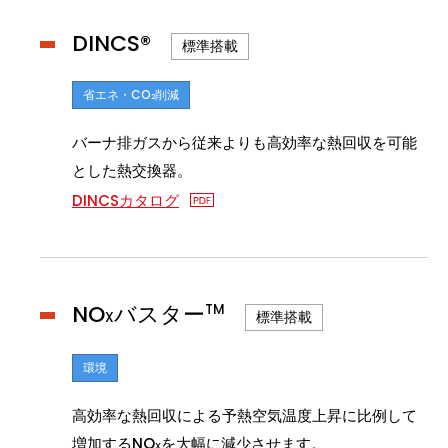
DINCS®
標準搭載
省エネ・CO
削減
2
バーナ排ガスから従来よりも高効率な熱回収を可能
とした熱交換器。
DINCSカタログ
NO
バスター
TM
標準搭載
X
環境
高効率な熱回収による予熱空気温度上昇に比例して
増加するNO
を大幅に減少させます。
X