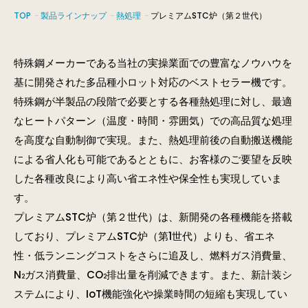
TOP
製品ラインナップ
熱処理
プレミアムSTC炉（第２世代）
特殊鋼メーカーである当社の実操業面での豊富なノウハウを
基に開発された多品種小ロット対応のベストセラー機です。
特殊鋼が半製品の段階で必要とする各種熱処理に対し、最適
なヒートパターン（温度・時間・雰囲気）での高品質な処理
を高度な自動制御で実現。また、熱処理前後の自動搬送機能
による省人化も可能であるとともに、お客様のご要望を反映
した各種改良により高い省エネ性や保全性も実現していま
す。
プレミアムSTC炉（第２世代）は、新開発の各種機能を搭載
しており、プレミアムSTC炉（第1世代）よりも、省エネ
性・低ランニングコストをさらに追及し、燃料ガス消費量、
N
ガス消費量、CO
排出量を削減できます。また、新計装シ
2
2
ステムにより、IoT機能強化や操業時間の短縮も実現してい