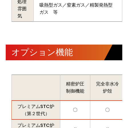
処理
吸熱型ガス／窒素ガス／精製発熱型
雰囲
ガス 等
気
オプション機能
精密炉圧
完全非水冷
制御機能
炉殻
プレミアムSTC炉
〇
〇
（第２世代）
プレミアムSTC炉