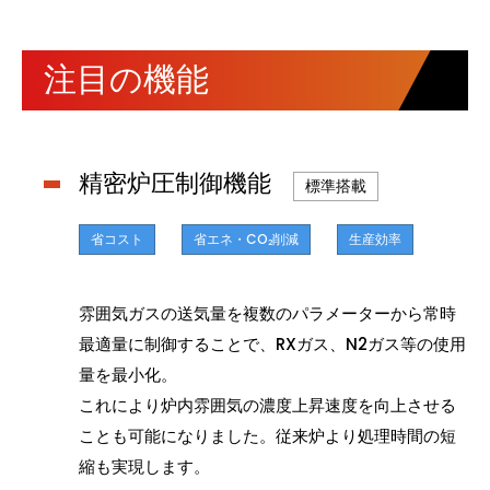
注目の機能
精密炉圧制御機能
標準搭載
省コスト
省エネ・CO
削減
生産効率
2
雰囲気ガスの送気量を複数のパラメーターから常時
最適量に制御することで、RXガス、N2ガス等の使用
量を最小化。
これにより炉内雰囲気の濃度上昇速度を向上させる
ことも可能になりました。従来炉より処理時間の短
縮も実現します。