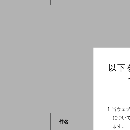
以下
当ウェ
につい
件名
必須
ます。