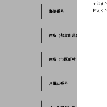
全部ま
控えく
郵便番号
住所（都道府県）
住所（市区町村・番地）
お電話番号
必須