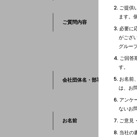
ご提供
ます。
ご質問内容
必須
必要に
がござ
グルー
ご回答
す。
お名前
会社団体名・部署名
必須
は、お
アンケ
ないお
お名前
ご意見
必須
当社の