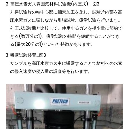
高圧水素ガス雰囲気材料試験機(内圧式) …図2
丸棒試験片の軸中心部に細穴加工を施し、試験片内部を高
圧水素ガスに曝しながら引張試験、疲労試験を行います。
外圧式試験機と比較して、使用するガスを極少量に節約で
きる(数万分の1)、疲労試験の時間を短縮することができ
る(最大20分の1)といった特徴があります。
曝露試験装置…図3
サンプルを高圧水素ガス中に曝露することで材料への水素
の侵入速度や侵入量の調査等を行います。