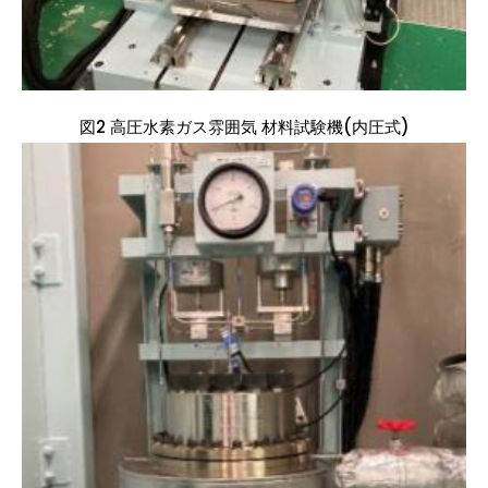
図2 高圧水素ガス雰囲気 材料試験機(内圧式)