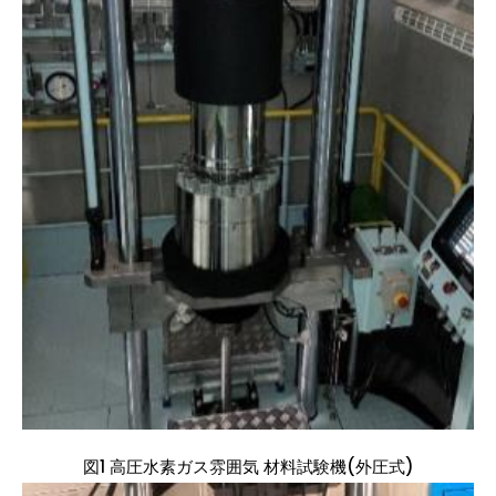
図1 高圧水素ガス雰囲気 材料試験機(外圧式)